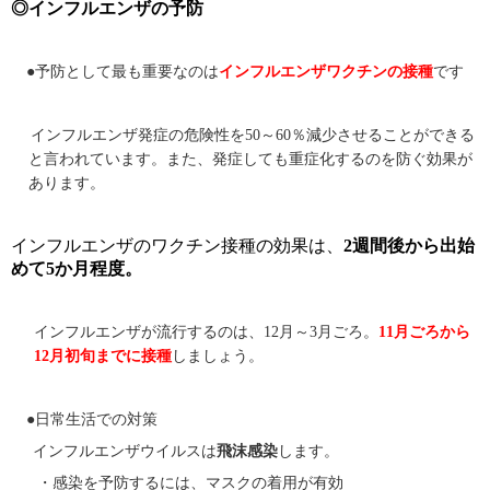
◎インフルエンザの予防
●予防として最も重要なのは
インフルエンザワクチンの接種
です
インフルエンザ発症の危険性を
50
～
60
％減少させることができる
と言われています。また、発症しても重症化するのを防ぐ効果が
あります。
インフルエンザのワクチン接種の効果は、
2
週間後から出始
めて
5
か月程度。
インフルエンザが流行するのは、
12
月～
3
月ごろ。
11
月ごろから
12
月初旬までに接種
しましょう。
●日常生活での対策
インフルエンザウイルスは
飛沫感染
します。
・感染を予防するには、マスクの着用が有効