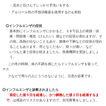
・流水と石けんでしっかり手洗いをする
・アルコール性の手指消毒薬を使用するのも有効
◎インフルエンザの症状
基本的にインフルエンザにかかると、３８
℃
以上の発熱・頭
痛・関節痛・倦怠（けんたい）感などの症状が表れますが、そ
の他、高熱が出ないこともあり、腹痛や下痢などの症状が現れ
ることもあります。何となくだるい、節々が痛い、など
いつもと違う症状が続きましたら、医療機関を受診しましょ
う。
この冬の時期、体の不調を感じたらインフルエンザを疑って、
マス
クなどで周りの人にうつさないように、注意が必要です。
◎インフルエンザと診断されましたら
「
発症した後５日を経過し、かつ解熱した後２日を経過するま
で
」は感染のリスクがありますので、自宅療養をしましょう。