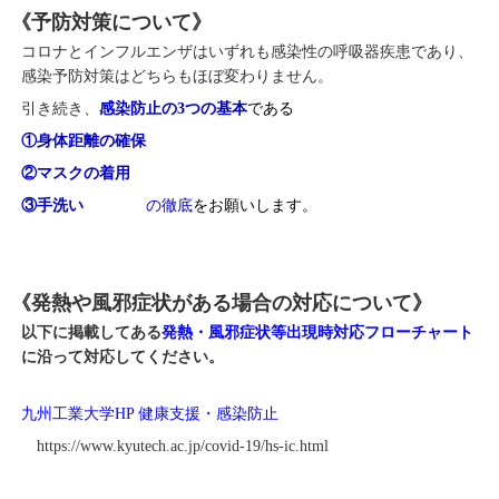
《予防対策について》
コロナとインフルエンザはいずれも感染性の呼吸器疾患であり、
感染予防対策はどちらもほぼ変わりません。
引き続き、
感染防止の
3
つの基本
である
①身体距離の確保
②マスクの着用
③手洗い
の徹底
をお願いします。
《
発熱や風邪症状がある場合の対応について》
以下に掲載してある
発熱・風邪症状等出現時対応フローチャート
に沿って対応してください。
九州工業大学
HP
健康支援・感染防止
https://www.kyutech.ac.jp/covid-19/hs-ic.html