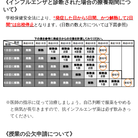
《インフルエンザと診断された場合の療養期間につ
いて》
学校保健安全法により、
“発症した日から
5
日間、かつ解熱して
2
日
間”は出校停止
となります。
(
日数の数え方については下図参照
)
※医師の指示に従って治療しましょう。自己判断で服薬をやめる
と病気が長引きますので、抗インフルエンザ薬は必ず飲みきっ
てください。
《授業の公欠申請について》