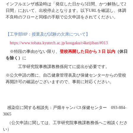
インフルエンザ感染時は「発症した日から
5
日間、かつ解熱して
2
日間」において、出校停止となります。以下
URL
を確認し、体調
不良時のフローと同様の手順で公欠申請をされてください。
【工学部
HP
：授業及び試験の欠席について】
https://www.tobata.kyutech.ac.jp/kougaku/r4keijiban/#013
※特段の事由がない限り、
登校再開した日から
3
日 以内
（休日
を除く）
に
工学研究院事務課教務係宛てに提出が必要です。
※公欠申請の際に、自己健康管理表及び保健センターからの登校
再開許可の確認がございますので、事前に対応ください。
感染症に関する相談先：戸畑キャンパス保健センター
093-884-
3065
（公欠申請に関しては、工学研究院事務課教務係へご相談くださ
い）