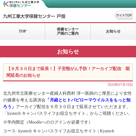
保健センター
TOP
お知らせ
戸畑のご案内
お知らせ
【９月３０日まで延長！】子宮頸がん予防！アーカイブ配信 期
間延長のお知らせ
2024年07月19日
北九州市立医療センター産婦人科西村 淳一医師のご厚意により女性
の健康を考える講演会
「月経とヒトパピローマウイルスをもっと知
ろう」
アーカイブ配信を９月３０日まで
延長させていただきます。
「
kyutech
キャンパスライフお役立ちサイト」
からご視聴ください。
※学内限定（
Moodle
へのログインが必要です）
コース: kyutech キャンパスライフお役立ちサイト | Kyutech