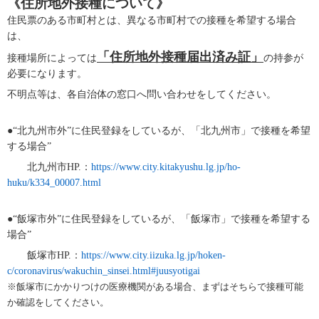
《住所地外接種について》
住民票のある市町村とは、異なる市町村での接種を希望する場合
は、
「住所地外接種届出済み証」
接種場所によっては
の持参が
必要になります。
不明点等は、各自治体の窓口へ問い合わせをしてください。
●“北九州市外”に住民登録をしているが、「北九州市」で接種を希望
する場合
”
北九州市
HP.
：
https://www.city.kitakyushu.lg.jp/ho-
huku/k334_00007.html
●“飯塚市外”に住民登録をしているが、「飯塚市」で接種を希望する
場合
”
飯塚市
HP.
：
https://www.city.iizuka.lg.jp/hoken-
c/coronavirus/wakuchin_sinsei.html#juusyotigai
※飯塚市にかかりつけの医療機関がある場合、まずはそちらで接種可能
か確認をしてください。