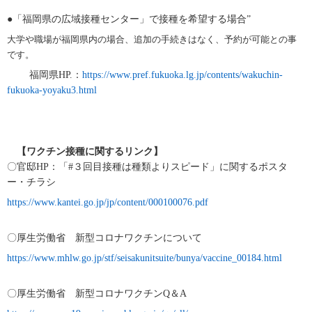
●「福岡県の広域接種センター」で接種を希望する場合
”
大学や職場が福岡県内の場合、追加の手続きはなく、予約が可能との事
です。
福岡県
HP.
：
https://www.pref.fukuoka.lg.jp/contents/wakuchin-
fukuoka-yoyaku3.html
【ワクチン接種に関するリンク】
〇官邸
HP
：「
#
３回目接種は種類よりスピード」に関するポスタ
ー・チラシ
https://www.kantei.go.jp/jp/content/000100076.pdf
〇厚生労働省 新型コロナワクチンについて
https://www.mhlw.go.jp/stf/seisakunitsuite/bunya/vaccine_00184.html
〇厚生労働省 新型コロナワクチン
Q
＆A