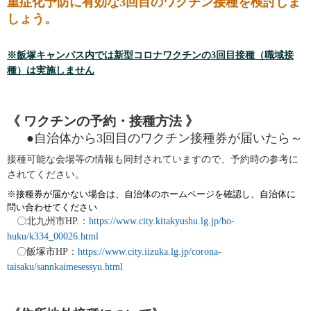
重症化予防に有効な
3
回目のワクチン接種を検討しま
しょう。
※飯塚キャンパス内では新型コロナワクチンの
3
回目接種
（職域接
種）は実施しません
《 ワクチンの予約・接種方法 》
●自治体から
3
回目のワクチン接種券が届いたら～
接種可能な会場等の情報も同封されていますので、予約時の参考に
されてください。
※接種券が届かない場合は、自治体のホームページを確認し、自治体に
問い合わせてください
〇北九州市
HP.
：
https://www.city.kitakyushu.lg.jp/ho-
huku/k334_00026.html
〇飯塚市
HP
：
https://www.city.iizuka.lg.jp/corona-
taisaku/sannkaimesessyu.html