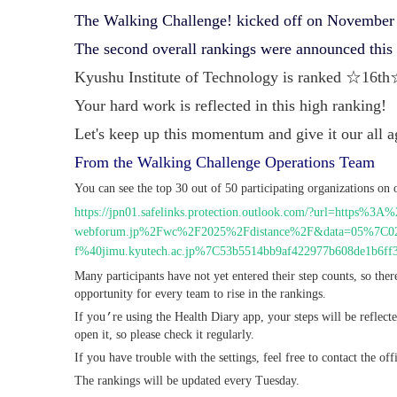
The Walking Challenge! kicked off on November 
The second overall rankings were announced this
Kyushu Institute of Technology is ranked ☆16t
Your hard work is reflected in this high ranking!
Let's keep up this momentum and give it our all a
From the Walking Challenge Operations Team
You can see the top 30 out of 50 participating organizations on 
https://jpn01.safelinks.protection.outlook.com/?url=https%
webforum.jp%2Fwc%2F2025%2Fdistance%2F&data=05%7C0
f%40jimu.kyutech.ac.jp%7C53b5514bb9af422977b608de
Many participants have not yet entered their step counts, so ther
opportunity for every team to rise in the rankings.
If you
’
re using the Health Diary app, your steps will be reflec
open it, so please check it regularly.
If you have trouble with the settings, feel free to contact the off
The rankings will be updated every Tuesday.