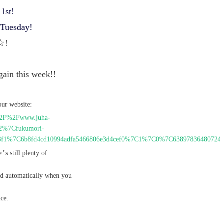
1st!
 Tuesday!
h☆!
gain this week!!
our website:
3A%2F%2Fwww.juha-
2%7Cfukumori-
1b6ff3f1%7C6b8fd4cd10994adfa5466806e3d4cef0%7C1%7C0%7C6389783
e
’
s still plenty of
ted automatically when you
ice.