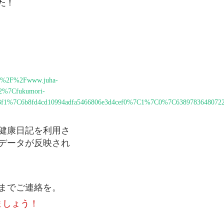
た！
s%3A%2F%2Fwww.juha-
2%7Cfukumori-
1b6ff3f1%7C6b8fd4cd10994adfa5466806e3d4cef0%7C1%7C0%7C638978
健康日記を利用さ
データが反映され
までご連絡を。
ましょう！