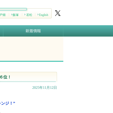
戸畑
飯塚
若松
English
６位！
2025年11月12日
レンジ！”