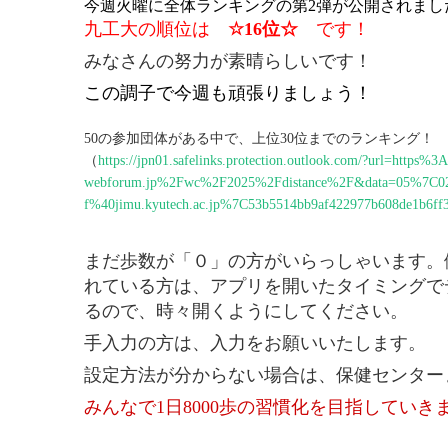
今週火曜に全体ランキングの第2弾が公開されまし
九工大の順位は
☆16位☆
です！
みなさんの努力が素晴らしいです！
こ
の調子で今週も頑張りましょう！
50
の参加団体がある中で、上位
30
位までのランキング！
（
https://jpn01.safelinks.protection.outlook.com/?url=http
webforum.jp%2Fwc%2F2025%2Fdistance%2F&data=05%7C0
f%40jimu.kyutech.ac.jp%7C53b5514bb9af422977b608de
まだ歩数が「０」の方がいらっしゃいます。
れている方は、アプリを開いたタイミングで
るので、時々開くようにしてください。
手入力の方は、入力をお願いいたします。
設定方法が分からない場合は、保健センター
みんなで
1
日
8000
歩の習慣化を目指していき