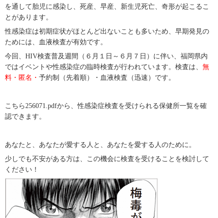
を通して胎児に感染し、死産、早産、新生児死亡、奇形が起こるこ
とがあります。
性感染症は初期症状がほとんど出ないことも多いため、早期発見の
ためには、血液検査が有効です。
今回、
HIV
検査普及週間（６月１日～６月７日）に伴い、福岡県内
ではイベントや性感染症の臨時検査が行われています。検査は、
無
料・匿名・
予約制（先着順）・血液検査（迅速）です。
こちら
256071.pdf
から、性感染症検査を受けられる保健所一覧を確
認できます。
あなたと、
あなたが愛する人と、
あなたを愛する人のために。
少しでも不安がある方は、この機会に検査を受けることを検討して
ください！