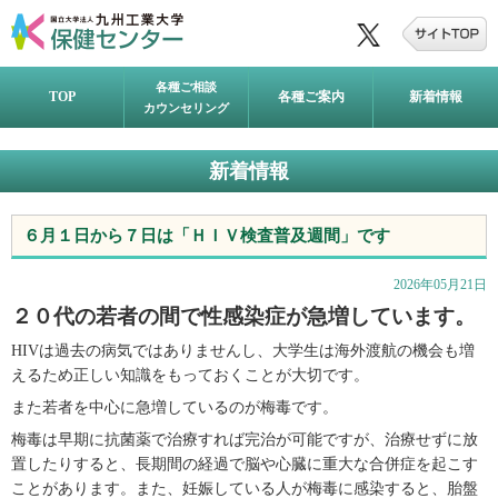
各種ご相談
TOP
各種ご案内
新着情報
カウンセリング
新着情報
６月１日から７日は「ＨＩＶ検査普及週間」です
2026年05月21日
２０代の若者の間で性感染症が急増しています。
HIV
は過去の病気ではありませんし、大学生は海外渡航の機会も増
えるため正しい知識をもっておくことが大切です。
また若者を中心に急増しているのが梅毒です。
梅毒は早期に抗菌薬で治療すれば完治が可能ですが、治療せずに放
置したりすると、長期間の経過で脳や心臓に重大な合併症を起こす
ことがあります。また、妊娠している人が梅毒に感染すると、胎盤