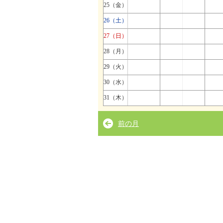
25（金）
26（土）
27（日）
28（月）
29（火）
30（水）
31（木）
前の月