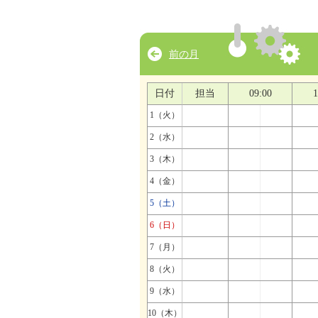
前の月
日付
担当
09:00
1
1（火）
2（水）
3（木）
4（金）
5（土）
6（日）
7（月）
8（火）
9（水）
10（木）