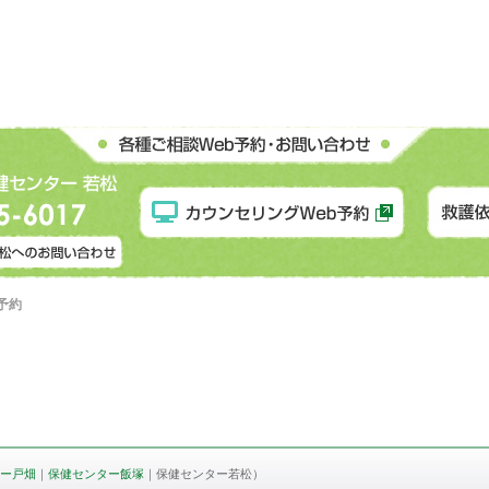
予約
ー戸畑
｜
保健センター飯塚
｜保健センター若松）