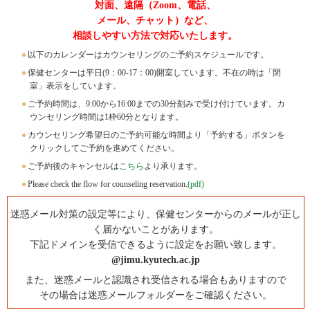
対面、遠隔（Zoom、電話、
メール、チャット）など、
相談しやすい方法で対応いたします。
●
以下のカレンダーはカウンセリングのご予約スケジュールです。
●
保健センターは平日(9：00-17：00)開室しています。不在の時は「閉
室」表示をしています。
●
ご予約時間は、9:00から16:00までの30分刻みで受け付けています。カ
ウンセリング時間は1枠60分となります。
●
カウンセリング希望日のご予約可能な時間より「予約する」ボタンを
クリックしてご予約を進めてください。
●
ご予約後のキャンセルは
こちら
より承ります。
●
Please check the flow for counseling reservation.
(pdf)
迷惑メール対策の設定等により、保健センターからのメールが正し
く届かないことがあります。
下記ドメインを受信できるように設定をお願い致します。
@jimu.kyutech.ac.jp
また、迷惑メールと認識され受信される場合もありますので
その場合は迷惑メールフォルダーをご確認ください。