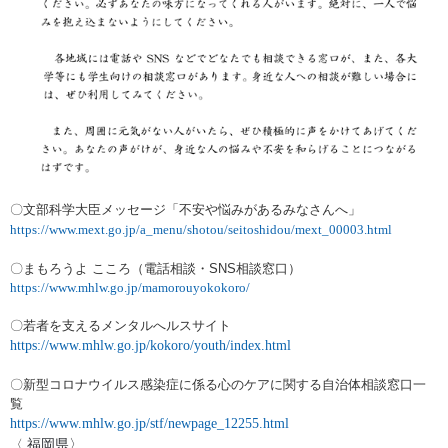
〇文部科学大臣メッセージ「不安や悩みがあるみなさんへ」
https://www.mext.go.jp/a_menu/shotou/seitoshidou/mext_00003.html
〇
まもろうよ こころ
（
電話相談・SNS相談窓口
）
https://www.mhlw.go.jp/mamorouyokokoro/
〇若者を支えるメンタルへルスサイト
https://www.mhlw.go.jp/kokoro/youth/index.html
〇新型コロナウイルス感染症に係る心のケアに関する自治体相談窓口一
覧
https://www.mhlw.go.jp/stf/newpage_12255.html
福岡県〉
〈