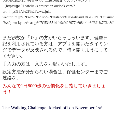
50
の参加団体がある中で、上位
30
位までのランキング！
（
https://jpn01.safelinks.protection.outlook.com/?
url=https%3A%2F%2Fwww.juha-
webforum.jp%2Fwc%2F2025%2Fdistance%2F&data=05%7C02%7Cfukumo
f%40jimu.kyutech.ac.jp%7C53b5514bb9af422977b608de1b6ff3f1%7
まだ歩数が「０」の方がいらっしゃいます。健康日
記を利用されている方は、アプリを開いたタイミン
グでデータが反映されるので、時々開くようにして
ください。
手入力の方は、入力をお願いいたします。
設定方法が分からない場合は、保健センターまでご
連絡を。
みんなで
1
日
8000
歩の習慣化を目指していきましょ
う！
The Walking Challenge! kicked off on November 1st!