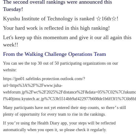
The second overall rankings were announced this
Tuesday!
Kyushu Institute of Technology is ranked ☆16th☆!
Your hard work is reflected in this high ranking!
Let's keep up this momentum and give it our all again this
week!!
From the Walking Challenge Operations Team
You can see the top 30 out of 50 participating organizations on our
website:
https://jpn01.safelinks.protection.outlook.com/?
url=https%3A%2F%2Fwww.juha-
webforum.jp%2Fwc%2F2025%2Fdistance%2F&data=05%7C02%7Cfukumo
f%40jimu.kyutech.ac.jp%7C53b5514bb9af422977b608de1b6ff3f1%7
Many participants have not yet entered their step counts, so there
’
s still
plenty of opportunity for every team to rise in the rankings.
If you
’
re using the Health Diary app, your steps will be reflected
automatically when you open it, so please check it regularly.