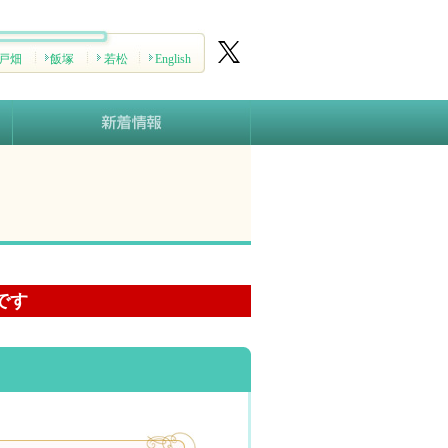
戸畑
飯塚
若松
English
です