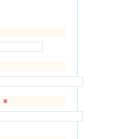
）
）
※