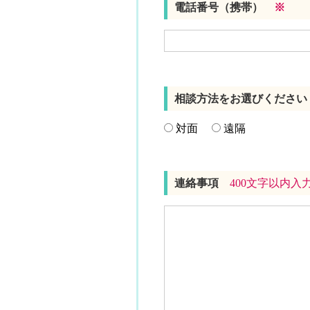
電話番号（携帯）
※
相談方法をお選びくださ
対面
遠隔
連絡事項
400文字以内入