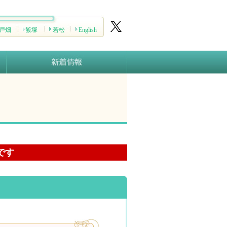
戸畑
飯塚
若松
English
です