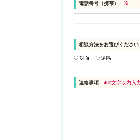
電話番号（携帯）
※
相談方法をお選びくださ
対面
遠隔
連絡事項
400文字以内入