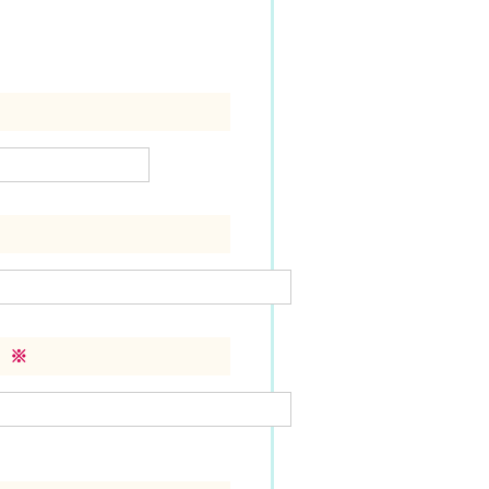
）
）
※