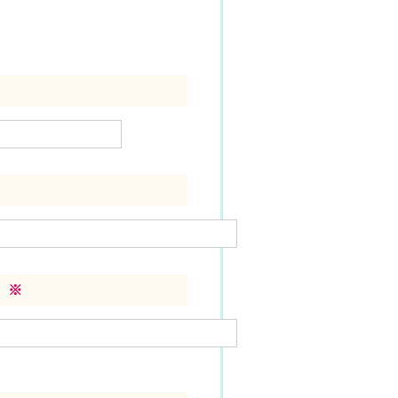
）
）
※