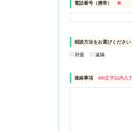
電話番号（携帯）
※
相談方法をお選びくださ
対面
遠隔
連絡事項
400文字以内入