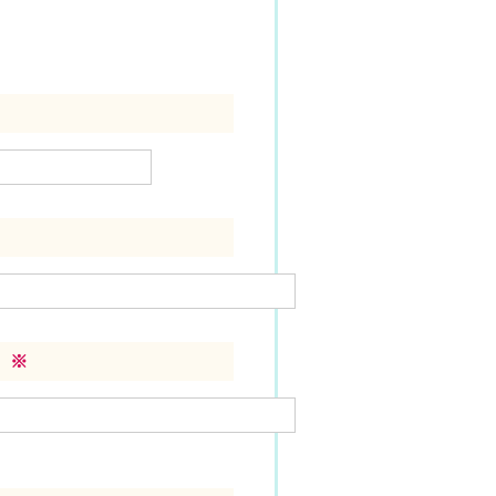
）
）
※