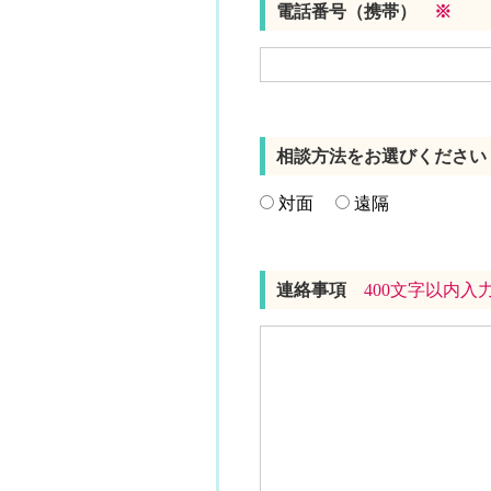
電話番号（携帯）
※
相談方法をお選びくださ
対面
遠隔
連絡事項
400文字以内入