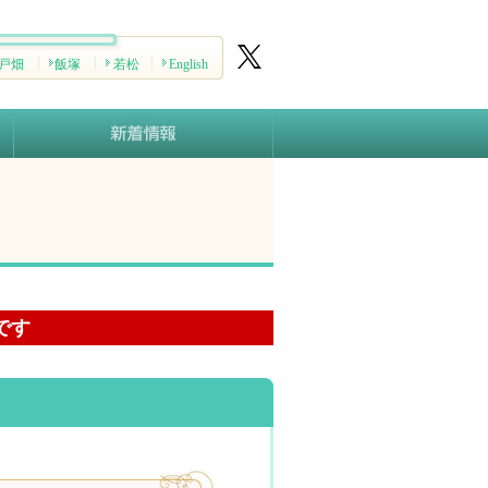
戸畑
飯塚
若松
English
です