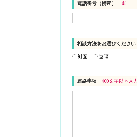
電話番号（携帯）
※
相談方法をお選びくださ
対面
遠隔
連絡事項
400文字以内入