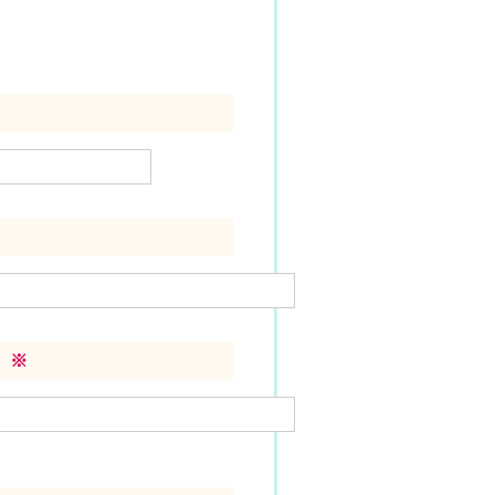
）
）
※