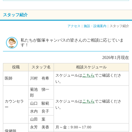
スタッフ紹介
アクセス
｜
施設・設備案内
｜
スタッフ紹介
私たちが飯塚キャンパスの皆さんのご相談に応じていま
す！
2026年1月現在
役職
スタッフ名
相談スケジュール
スケジュールは
こちら
でご確認くださ
医師
川村 有希
い。
菊池 悌一
郎
カウンセラ
スケジュールは
こちら
でご確認くださ
山口 駿範
ー
い。
水内 良子
山田 葉
永芳 美香
月～金：9:00～17:00
保健師