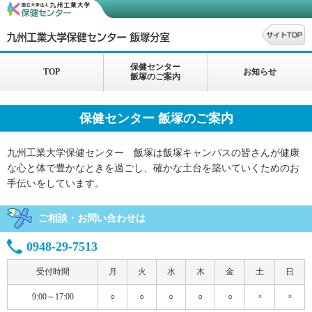
保健センター
TOP
お知らせ
飯塚のご案内
保健センター 飯塚のご案内
九州工業大学保健センター 飯塚は飯塚キャンパスの皆さんが健康
な心と体で豊かなときを過ごし、確かな土台を築いていくためのお
手伝いをしています。
ご相談・お問い合わせは
0948-29-7513
受付時間
月
火
水
木
金
土
日
9:00～17:00
○
○
○
○
○
×
×