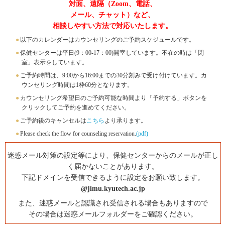
対面、遠隔（Zoom、電話、
メール、チャット）など、
相談しやすい方法で対応いたします。
●
以下のカレンダーはカウンセリングのご予約スケジュールです。
●
保健センターは平日(9：00-17：00)開室しています。不在の時は「閉
室」表示をしています。
●
ご予約時間は、9:00から16:00までの30分刻みで受け付けています。カ
ウンセリング時間は1枠60分となります。
●
カウンセリング希望日のご予約可能な時間より「予約する」ボタンを
クリックしてご予約を進めてください。
●
ご予約後のキャンセルは
こちら
より承ります。
●
Please check the flow for counseling reservation.
(pdf)
迷惑メール対策の設定等により、保健センターからのメールが正し
く届かないことがあります。
下記ドメインを受信できるように設定をお願い致します。
@jimu.kyutech.ac.jp
また、迷惑メールと認識され受信される場合もありますので
その場合は迷惑メールフォルダーをご確認ください。