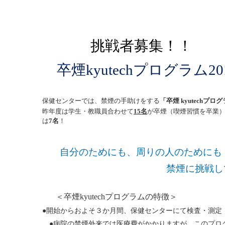
挑戦者募集！！
卒煙
kyutech
プログラム
20
保健センターでは、禁煙の手助けをする
「卒煙
kyutech
プログ
昨年度は学生・教職員合わせて
15
名
が卒煙（喫煙習慣を卒業
は
7
名
！
自分のためにも、周りの人のためにも
禁煙に挑戦してみま
＜卒煙
kyutech
プログラムの特徴＞
●開始からおよそ３か月間、保健センターにて検査・測定
●病院の禁煙外来では医療費がかかりますが、このプ