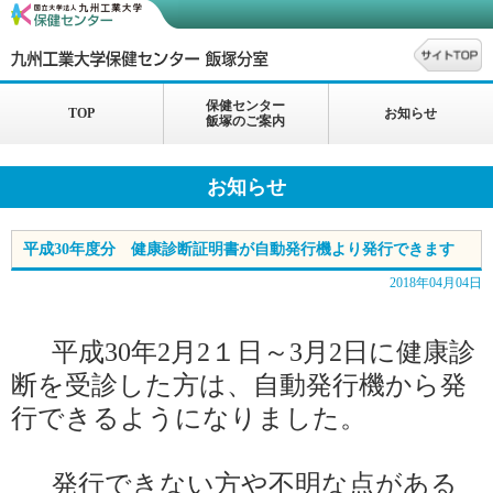
保健センター
TOP
お知らせ
飯塚のご案内
お知らせ
平成30年度分 健康診断証明書が自動発行機より発行できます
2018年04月04日
平成30年
2
月
2１
日～
3
月
2
日に健康診
断を受診した方は、自動発行機から発
行できるようになりました。
発行できない方や不明な点がある