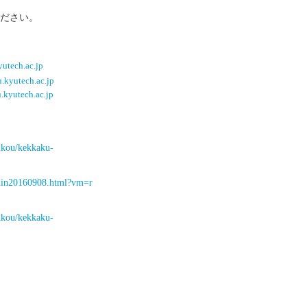
ださい。
utech.ac.jp
kyutech.ac.jp
kyutech.ac.jp
nkou/kekkaku-
shin20160908.html?vm=r
nkou/kekkaku-