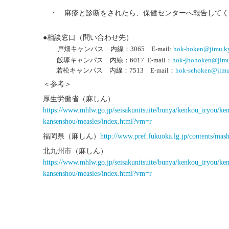
・ 麻疹と診断をされたら、保健センターへ報告してく
●相談窓口（問い合わせ先）
戸畑キャンパス 内線：3065 E-mail:
hok-hoken@jimu.ky
飯塚キャンパス 内線：6017 E-mail：
hok-jhohoken@jimu.
若松キャンパス 内線：7513 E-mail：
hok-sehoken@jimu.
＜参考＞
厚生労働省（麻しん）
https://www.mhlw.go.jp/seisakunitsuite/bunya/kenkou_iryou/ke
kansenshou/measles/index.html?vm=r
福岡県（麻しん）
http://www.pref.fukuoka.lg.jp/contents/ma
北九州市（麻しん）
https://www.mhlw.go.jp/seisakunitsuite/bunya/kenkou_iryou/ke
kansenshou/measles/index.html?vm=r