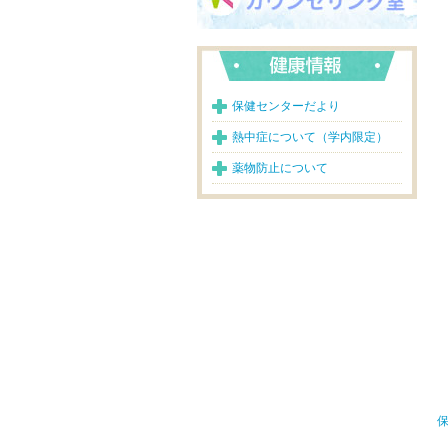
保健センターだより
熱中症について（学内限定）
薬物防止について
保