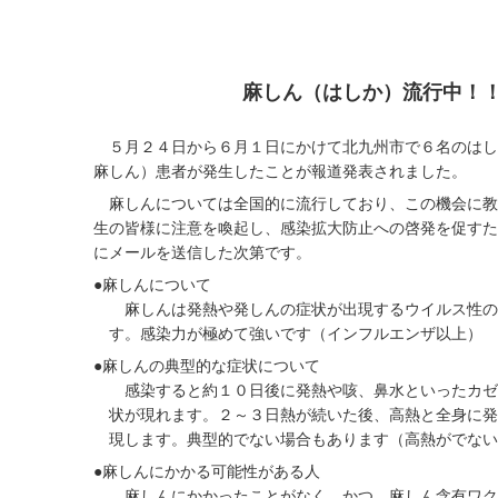
麻しん（はしか）流行中！
５月２４日から６月１日にかけて北九州市で６名のはし
麻しん）患者が発生したことが報道発表されました。
麻しんについては全国的に流行しており、この機会に教
生の皆様に注意を喚起し、感染拡大防止への啓発を促すた
にメールを送信した次第です。
●麻しんについて
麻しんは発熱や発しんの症状が出現するウイルス性の
す。感染力が極めて強いです（インフルエンザ以上）
●麻しんの典型的な症状について
感染すると約１０日後に発熱や咳、鼻水といったカゼ
状が現れます。２～３日熱が続いた後、高熱と全身に発
現します。典型的でない場合もあります（高熱がでない
●麻しんにかかる可能性がある人
麻しんにかかったことがなく、かつ、麻しん含有ワク