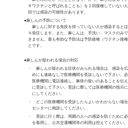
Ｒワクチンと呼ばれることも）を２回接種していない人
回では感染の可能性があります。
●麻しんの予防について
麻しんに対する免疫を持っていない人が感染するとほ
％発症します。また、麻しんは、手洗い、マスクのみで
きません。最も有効な予防法は予防接種（ワクチン接種
とです。
●麻しんが疑われる場合の対応
・ 麻しんが疑われる症状がみられる場合は、感染を広
めにも連絡なしで医療機関を受診しないで下さい。必
医療機関に電話連絡し、麻疹の疑いのあることを伝え
に受診して下さい。受診に際しては医療機関の指示に
にしてください。
・ どこの医療機関を受診したらよいかわからない場合
センターに相談してください。
・ 受診に行く際は、周囲の人への感染を防ぐために必
を着用し、公共交通機関等の利用は控えてください。