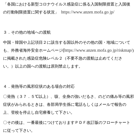
「各国における新型コロナウイルス感染症に係る入国制限措置と入国後
の行動制限措置に関する状況」
https://www.anzen.mofa.go.jp/
３．その他の地域への渡航
中国・韓国や上記項目２に該当する国以外のその他の国・地域について
(
も、外務省海外安全ホームページ
https://www.anzen.mofa.go.jp/riskmap/
)
に掲載された感染症危険レベル２（不要不急の渡航は止めてくださ
い。）以上の国への渡航は原則禁止します。
４．発熱等の風邪症状のある場合の対応
〇発熱（３７．５℃以上）、咳、全身の強いだるさ、のどの痛み等の風邪
症状がみられるときは、各部局学生係に電話もしくはメールで報告の
上、登校を停止し自宅療養して下さい。
〇その後は、一番最後につけておりますＰＤＦ改訂版のフローチャート
に従って下さい。