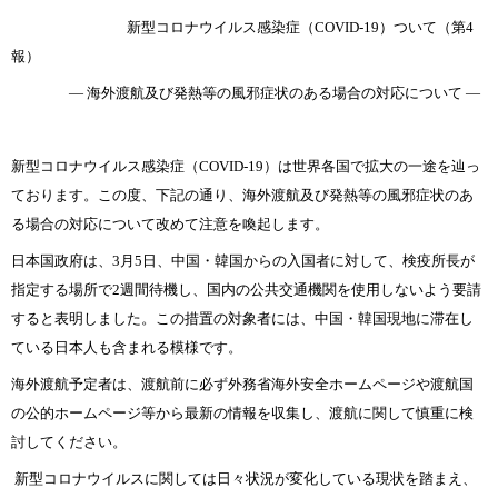
新型コロナウイルス感染症（
COVID-19
）ついて（第
4
報）
― 海外渡航及び発熱等の風邪症状のある場合の対応について
―
新型コロナウイルス感染症（
COVID-19
）は世界各国で拡大の一途を辿っ
ております。この度、下記の通り、海外渡航及び発熱等の風邪症状のあ
る場合の対応について改めて注意を喚起します。
日本国政府は、
3
月
5
日、中国・韓国からの入国者に対して、検疫所長が
指定する場所で
2
週間待機し、国内の公共交通機関を使用しないよう要請
すると表明しました。この措置の対象者には、中国・韓国現地に滞在し
ている日本人も含まれる模様です。
海外渡航予定者は、渡航前に必ず外務省海外安全ホームページや渡航国
の公的ホームページ等から最新の情報を収集し、渡航に関して慎重に検
討してください。
新型コロナウイルスに関しては日々状況が変化している現状を踏まえ、