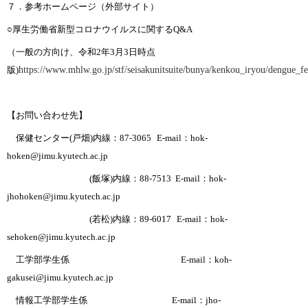
７．参考ホームページ（外部サイト）
○厚生労働省新型コロナウイルスに関する
Q&A
（一般の方向け、令和
2
年
3
月
3
日時点
版
)
https://www.mhlw.go.jp/stf/seisakunitsuite/bunya/kenkou_iryou/dengue_
【お問い合わせ先】
保健センター(戸畑)内線：
87-3065
E-mail
：
hok-
hoken@jimu.kyutech.ac.jp
(飯塚)内線：
88-7513
E-mail
：
hok-
jhohoken@jimu.kyutech.ac.jp
(若松)内線：
89-6017
E-mail
：
hok-
sehoken@jimu.kyutech.ac.jp
工学部学生係
E-mail
：
koh-
gakusei@jimu.kyutech.ac.jp
情報工学部学生係
E-mail
：
jho-