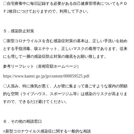
〇自宅療養中に毎日記録する必要がある自己健康管理表についてもＰＤ
Ｆ2枚目につけておりますので、利用して下さい。
５．感染防止対策
〇新型コロナウイルスを含む感染症対策の基本は、正しい手洗いを始め
とする手指消毒、咳エチケット、正しいマスクの着用であります。従来
にも増して一層の感染症防止対策の徹底をお願い致します。
参考リーフレット（首相官邸ホームページ）
https://www.kantei.go.jp/jp/content/000059525.pdf
〇人混み、特に換気が悪く、人が密に集まって過ごすような屋内の閉鎖
的な空間（ライブハウス、スポーツジム等）は感染のリスクが高まりま
すので、できるだけ避けてください。
６．その他の相談窓口
○新型コロナウイルス感染症に関する一般的な相談