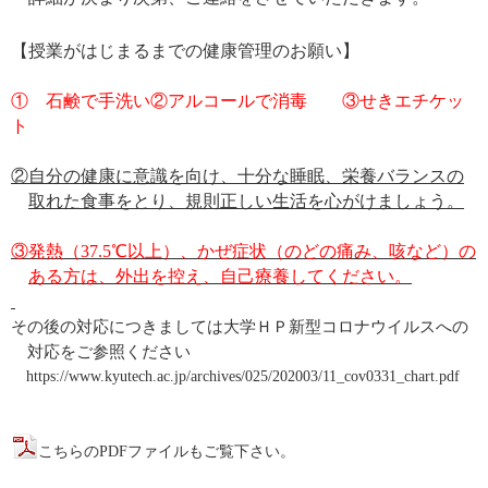
【授業がはじまるまでの健康管理のお願い】
① 石鹸で手洗い②アルコールで消毒 ③せきエチケッ
ト
②自分の健康に意識を向け、十分な睡眠、栄養バランスの
取れた食事をとり、規則正しい生活を心がけましょう。
③発熱（
37.5
℃以上）、かぜ症状（のどの痛み、咳など）の
ある方は、外出を控え、自己療養してください。
その後の対応につきましては
大学ＨＰ新型コロナウイルスへの
対応をご参照ください
https://www.kyutech.ac.jp/archives/025/202003/11_cov0331_chart.pdf
こちらのPDFファイルもご覧下さい。