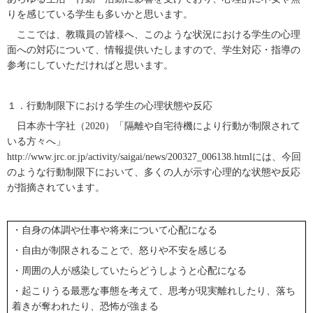
りを感じている学生も多いかと思います。
ここでは、教職員の皆様へ、このような状況における学生の心理
面への対応について、情報提供いたしますので、学生対応・指導の
参考にしていただければと思います。
１．行動制限下における学生の心理状態や反応
日本赤十字社（
2020
）「隔離や自宅待機により行動が制限されて
いる方々へ」
http://www.jrc.or.jp/activity/saigai/news/200327_006138.html
には、今回
のような行動制限下において、多くの人が示す心理的な状態や反応
が指摘されています。
・自身の体調や仕事や将来について心配になる
・自由が制限されることで、怒りや不安を感じる
・周囲の人が感染していたらどうしようと心配になる
・起こりうる最悪な事態を考えて、思考が現実離れしたり、落ち
着きが奪われたり、恐怖が強まる