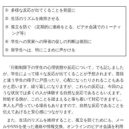
①
多様な反応が出てくることを前提に
②
生活のリズムを維持させる
③
孤立を防ぐ （定期的に連絡をとる、ビデオ会議でのミーティ
ング等）
④
学生への実家への帰省の促しの判断は個別に
⑤
留学生へは、特にこまめに声かけを
「行動制限下の学生の心理状態や反応について」でも記しました
が、学生によって様々な反応が出てくることが予想されます。普段
と違う学生の様子に戸惑ったり、心配になったりされることもある
かと思います。繰り返しになりますが、これらの反応は、今回のよ
うな状況では多くの人が体験する自然な反応であるともいえます。
対処する側が、このことを踏まえると落ち着いて対応できますし、
本人も戸惑っている場合もありますので、自然な反応であることを
伝えてあげると安心感につながります。
また、生活のリズムを維持すること、孤立を防ぐためにも、メー
ルや
SNS
を使った連絡や情報交換、オンラインのビデオ会議を利用