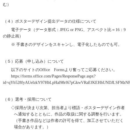
む）
（４）ポスターデザイン提出データの仕様について
電子データ（データ形式：
JPEG or PNG
、アスペクト比＝
16
：
9
の静止画）
※ 手書きのデザインをスキャンし、電子化したものでも可。
（５）応募（申し込み）について
以下のサイトの
Office
Forms
より奮ってご応募ください。
https://forms.office.com/Pages/ResponsePage.aspx?
id=qYb528fyAUeIzkY97HbLpHal98rf67pGkwVRaEfKEHhUNDJLSFM
（６）選考・採用について
◇採用が決まり次第、担当者より標語・ポスターデザイン作者
へ通知するとともに、作品の取扱に関する調整を行います。
（手書き作品などは作者の許可を得て、加工させていただく
場合があります。）