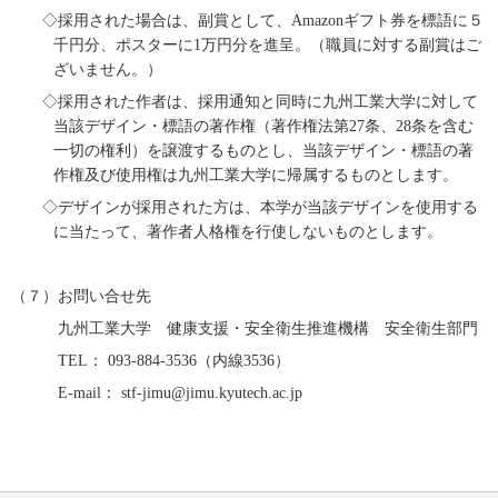
◇採用された場合は、副賞として、
Amazon
ギフト券を標語に５
千円分、ポスターに
1
万円分を進呈。（職員に対する副賞はご
ざいません。）
◇採用された作者は、採用通知と同時に九州工業大学に対して
当該デザイン・標語の著作権（著作権法第
27
条、
28
条を含む
一切の権利）を譲渡するものとし、当該デザイン・標語の著
作権及び使用権は九州工業大学に帰属するものとします。
◇デザインが採用された方は、本学が当該デザインを使用する
に当たって、著作者人格権を行使しないものとします。
（７）お問い合せ先
九州工業大学 健康支援・安全衛生推進機構 安全衛生部門
TEL
：
093-884-3536
（内線
3536
）
E-mail
：
stf-jimu@jimu.kyutech.ac.jp