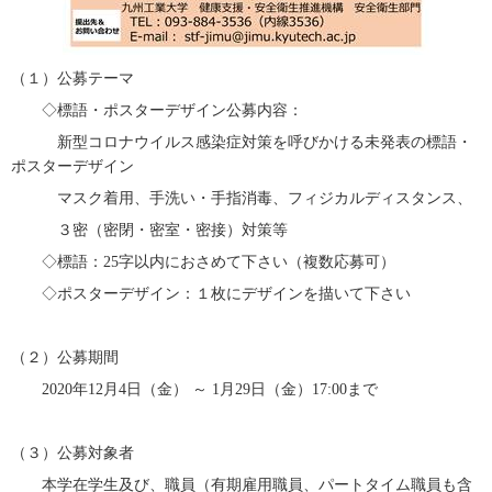
（１）公募テーマ
◇標語・ポスターデザイン公募内容：
新型コロナウイルス感染症対策を呼びかける未発表の標語・
ポスターデザイン
マスク着用、手洗い・手指消毒、フィジカルディスタンス、
３密（密閉・密室・密接）対策等
◇標語：
25
字以内におさめて下さい（複数応募可）
◇ポスターデザイン：１枚にデザインを描いて下さい
（２）公募期間
2020
年
12
月
4
日（金） ～
1
月29日（金）
17:00
まで
（３）公募対象者
本学在学生及び、職員（有期雇用職員、パートタイム職員も含