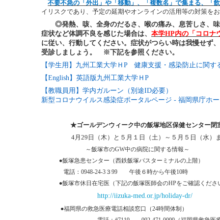
不要不急の「外出」や「移動」、「複数名」で集まる、「
イリスクであり、予定の延期やオンラインの活用等の対策をお
◎発熱、咳、全身のだるさ、喉の痛み、息苦しさ、味
症状など
体調不良を感じた場合は、
本学
HP
内の「コロナ
に従い、行動してください。症状がつらい時は我慢せず、
受診しましょう。 ※下記を参照ください。
【学生用】九州工業大学ＨP
健康支援・感染防止に関す
【English
】英語版九州工業大学ＨP
【教職員用】学内ガルーン（別途ID
必要）
新型コロナウイルス感染症ポータルページ -
福岡県庁ホームペー
★ゴールデンウィーク中の飯塚地区保健センター閉
4
月
29
日（木）と５月１日（土）～５月５日（水）
～飯塚市の
GW
中の病院に関する情報～
●
飯塚急患センター（西鉄飯塚バスターミナルの上階）
電話：
0948-24-3
３
99
午後６時から午後
10
時
●
飯塚市休日在宅医（下記の飯塚医師会の
HP
をご確認くだ
http://iizuka-med.or.jp/holiday-dr/
●福岡県の救急医療電話相談窓口（
24
時間体制）