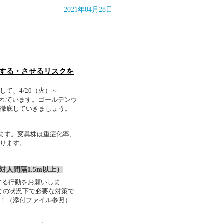
2021年04月28日
染する・させるリスクを
して、
4/20
（火）～
れています。ゴールデンウ
徹底していきましょう。
ます。
変異株は重症化率、
ります。
対人間隔
1.5m
以上）
する行動をお願いしま
ての状況下で必要な対策で
！（添付ファイル参照）