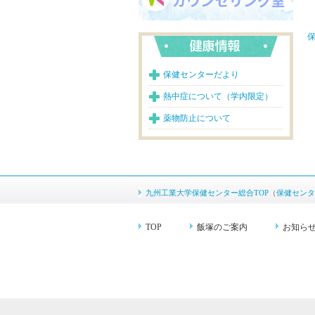
保
保健センターだより
熱中症について（学内限定）
薬物防止について
九州工業大学保健センター総合TOP
（
保健センタ
TOP
飯塚のご案内
お知ら