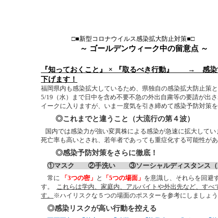
□■新型コロナウイルス感染拡大防止対策■□
～ ゴールデンウィーク中の留意点 ～
『知っておくこと』 × 『取るべき行動』 → 感
下げます！
福岡県内も感染拡大しているため、県独自の感染拡大防止策と
5/19
（水）まで日中を含め不要不急の外出自粛等の要請が出さ
イークに入りますが、いま一度気を引き締めて感染予防対策を
◎これまでと違うこと（大流行の第４波）
国内では感染力が強い変異株による感染が急速に拡大してい
死亡率も高いとされ、若年者であっても重症化する可能性があ
◎感染予防対策をさらに徹底
！
①マスク ②手洗い ③ソーシャルディスタンス（
常に
「
3
つの密」
と
「
5
つの場面」
を意識し、それらを回避
す。
これらは学内、家庭内、アルバイトや外出先など、すべ
す。
※ハイリスクな５つの場面のポスターを参考にしましょう
◎
感染リスクが高い行動を控える