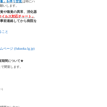
飲食」を伴う交流
は特にハ
願いします。
覚や嗅覚の異常、消化器
ウイルス対応チャート」
事前連絡してから病院を
ること
ジ (fukuoka.lg.jp)
室期間について★
まで閉室します。
さい）