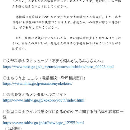
〇文部科学大臣メッセージ「不安や悩みがあるみなさんへ」
https://www.mext.go.jp/a_menu/shotou/seitoshidou/mext_00003.html
〇
まもろうよ こころ
（
電話相談・SNS相談窓口
）
https://www.mhlw.go.jp/mamorouyokokoro/
〇若者を支えるメンタルへルスサイト
https://www.mhlw.go.jp/kokoro/youth/index.html
〇新型コロナウイルス感染症に係る心のケアに関する自治体相談窓口一
覧
https://www.mhlw.go.jp/stf/newpage_12255.html
福岡県〉
〈