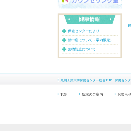
保
保健センターだより
熱中症について（学内限定）
薬物防止について
九州工業大学保健センター総合TOP
（
保健センタ
TOP
飯塚のご案内
お知ら