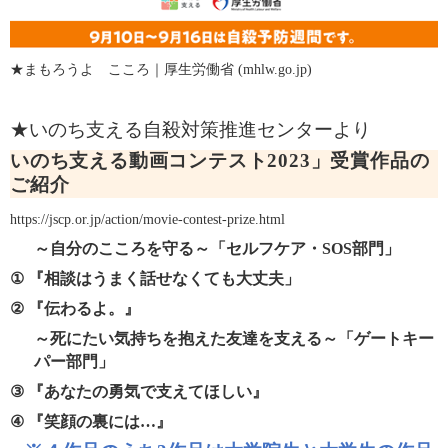
★
まもろうよ こころ｜厚生労働省 (mhlw.go.jp)
★いのち支える自殺対策推進センターより
いのち支える動画コンテスト
2023
」受賞作品の
ご紹介
https://jscp.or.jp/action/movie-contest-prize.html
～自分のこころを守る～「セルフケア・
SOS
部門」
①
『相談はうまく話せなくても大丈夫」
②
『伝わるよ。』
～死にたい気持ちを抱えた友達を支える～「ゲートキー
パー部門」
③
『あなたの勇気で支えてほしい』
④
『笑顔の裏には…』