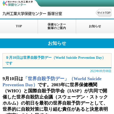
保健センター
TOP
お知らせ
飯塚のご案内
お知らせ
９月10日は世界自殺予防デー（World Suicide Prevention Day）
です
2023年09月08日
9
月
10
日は
「世界自殺予防デー」
（World Suicide
Prevention Day）
です。
2003
年に世界保健機関
（
WHO
）と国際自殺予防学会（
IASP
）が共同で開
催した世界自殺防止会議（スウェーデン・ストック
ホルム）の初日を最初の世界自殺予防デーとして、
世界的に自殺対策に取り組む責任があると決意表明