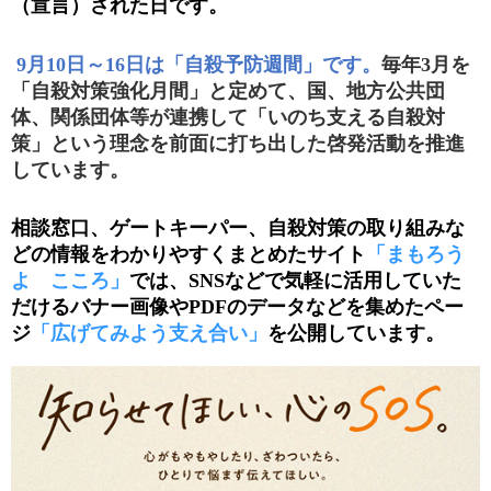
（宣言）された日です。
9
月
10
日～
16
日は「自殺予防週間」です。
毎年
3
月を
「自殺対策強化月間」と定めて、国、地方公共団
体、関係団体等が連携して「いのち支える自殺対
策」という理念を前面に打ち出した啓発活動を推進
しています。
相談窓口、ゲートキーパー、自殺対策の取り組みな
どの情報をわかりやすくまとめたサイト
「まもろう
よ こころ」
では、
SNS
などで気軽に活用していた
だけるバナー画像や
PDF
のデータなどを集めたペー
ジ
「広げてみよう支え合い」
を公開しています。