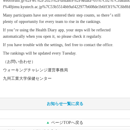
webforum.jp%2Fwc%2F2025%2Fdistance%2F&data=05%7C02%7Cfukumo
f%40jimu.kyutech.ac.jp%7C53b5514bb9af422977b608de1b6ff3f1%7
Many participants have not yet entered their step counts, so there
’
s still
plenty of opportunity for every team to rise in the rankings.
If you
’
re using the Health Diary app, your steps will be reflected
automatically when you open it, so please check it regularly.
If you have trouble with the settings, feel free to contact the office.
The rankings will be updated every Tuesday.
（お問い合わせ）
ウォーキングチャレンジ運営事務局
九州工業大学保健センター
お知らせ一覧に戻る
ページTOPへ戻る