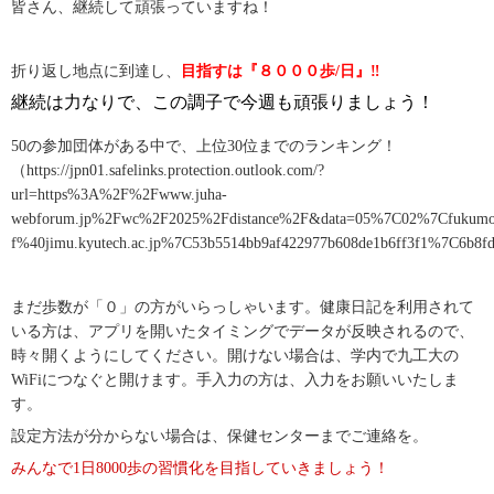
皆さん、継続して頑張っていますね！
折り返し地点に到達し、
目指すは『８０００歩/日』‼
継続は力なりで、こ
の調子で今週も頑張りましょう！
50
の参加団体がある中で、上位
30
位までのランキング！
（
https://jpn01.safelinks.protection.outlook.com/?
url=https%3A%2F%2Fwww.juha-
webforum.jp%2Fwc%2F2025%2Fdistance%2F&data=05%7C02%7Cfukumo
f%40jimu.kyutech.ac.jp%7C53b5514bb9af422977b608de1b6ff3f1%7
まだ歩数が「０」の方がいらっしゃいます。健康日記を利用されて
いる方は、アプリを開いたタイミングでデータが反映されるので、
時々開くようにしてください。開けない場合は、学内で九工大の
WiFiにつなぐと開けます。手入力の方は、入力をお願いいたしま
す。
設定方法が分からない場合は、保健センターまでご連絡を。
みんなで
1
日
8000
歩の習慣化を目指していきましょう！