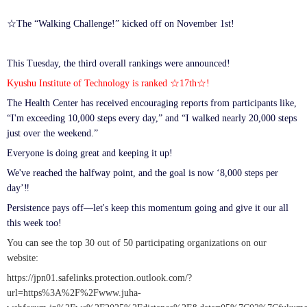
☆The “Walking Challenge!” kicked off on November 1st!
This Tuesday, the third overall rankings were announced!
Kyushu Institute of Technology is ranked ☆17th☆!
The Health Center has received encouraging reports from participants like,
“I'm exceeding 10,000 steps every day,” and “I walked nearly 20,000 steps
just over the weekend.”
Everyone is doing great and keeping it up!
We've reached the halfway point, and the goal is now ‘8,000 steps per
day’‼
Persistence pays off—let's keep this momentum going and give it our all
this week too!
You can see the top 30 out of 50 participating organizations on our
website:
https://jpn01.safelinks.protection.outlook.com/?
url=https%3A%2F%2Fwww.juha-