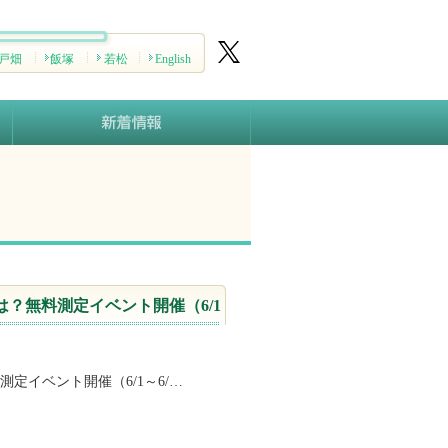
戸畑
飯塚
若松
English
？無料測定イベント開催（6/1
定イベント開催（6/1～6/…